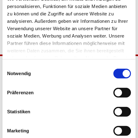
personalisieren, Funktionen für soziale Medien anbieten
zu können und die Zugriffe auf unsere Website zu
analysieren. Außerdem geben wir Informationen zu Ihrer
Verwendung unserer Website an unsere Partner für
soziale Medien, Werbung und Analysen weiter. Unsere
Partner führen diese Informationen möglicherweise mit
weiteren Daten zusammen, die Sie ihnen bereitgestellt
haben oder die sie im Rahmen Ihrer Nutzung der Dienste
gesammelt haben.
Einwilligungsauswahl
Notwendig
Präferenzen
Katholische Kirchengemeinde
Statistiken
Pfarrei Hl. Johannes XXIII.
Tempelhof-Buckow
Marketing