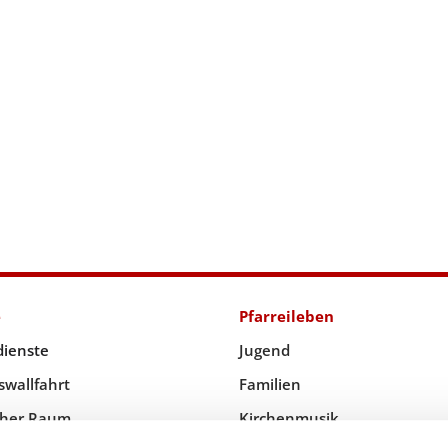
e
Pfarreileben
dienste
Jugend
swallfahrt
Familien
icher Raum
Kirchenmusik