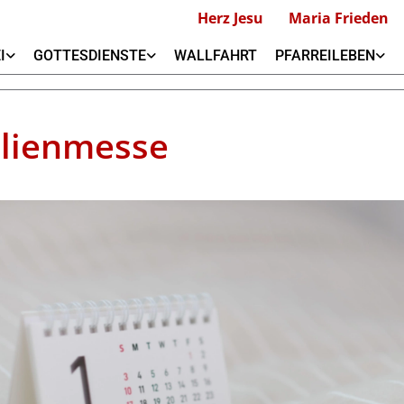
Herz Jesu
Maria Frieden
I
GOTTESDIENSTE
WALLFAHRT
PFARREILEBEN
lienmesse