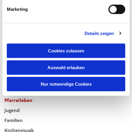
Katholische Kirchengemeinde
Marketing
Pfarrei Hl. Johannes XXIII.
Tempelhof-Buckow
Details zeigen
Glaube
Cookies zulassen
Gottesdienste
Bistumswallfahrt
Auswahl erlauben
Geistlicher Raum
Nur notwendige Cookies
Taufe, Kommunion & Trauung
Pfarreileben
Jugend
Familien
Kirchenmusik