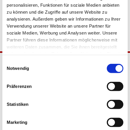
personalisieren, Funktionen für soziale Medien anbieten
zu können und die Zugriffe auf unsere Website zu
analysieren. Außerdem geben wir Informationen zu Ihrer
Verwendung unserer Website an unsere Partner für
soziale Medien, Werbung und Analysen weiter. Unsere
Partner führen diese Informationen möglicherweise mit
weiteren Daten zusammen, die Sie ihnen bereitgestellt
haben oder die sie im Rahmen Ihrer Nutzung der Dienste
gesammelt haben.
Einwilligungsauswahl
Notwendig
Präferenzen
Katholische Kirchengemeinde
Statistiken
Pfarrei Hl. Johannes XXIII.
Tempelhof-Buckow
Marketing