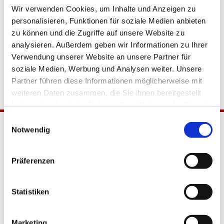
Wir verwenden Cookies, um Inhalte und Anzeigen zu
personalisieren, Funktionen für soziale Medien anbieten
zu können und die Zugriffe auf unsere Website zu
analysieren. Außerdem geben wir Informationen zu Ihrer
Verwendung unserer Website an unsere Partner für
soziale Medien, Werbung und Analysen weiter. Unsere
Partner führen diese Informationen möglicherweise mit
weiteren Daten zusammen, die Sie ihnen bereitgestellt
haben oder die sie im Rahmen Ihrer Nutzung der Dienste
gesammelt haben.
Einwilligungsauswahl
Notwendig
Präferenzen
Statistiken
Katholische Kirchengemeinde
Pfarrei Hl. Johannes XXIII.
Marketing