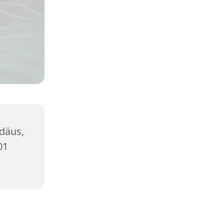
ddäus,
01