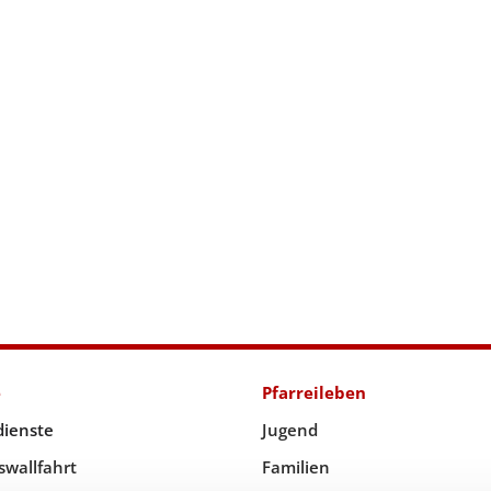
e
Pfarreileben
dienste
Jugend
swallfahrt
Familien