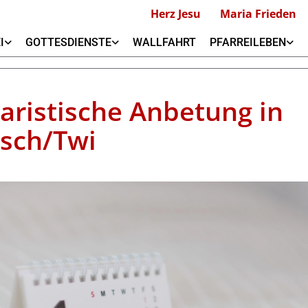
Herz Jesu
Maria Frieden
I
GOTTESDIENSTE
WALLFAHRT
PFARREILEBEN
aristische Anbetung in
isch/Twi