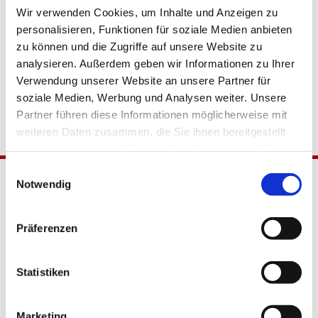
Wir verwenden Cookies, um Inhalte und Anzeigen zu
personalisieren, Funktionen für soziale Medien anbieten
zu können und die Zugriffe auf unsere Website zu
analysieren. Außerdem geben wir Informationen zu Ihrer
Verwendung unserer Website an unsere Partner für
soziale Medien, Werbung und Analysen weiter. Unsere
Partner führen diese Informationen möglicherweise mit
weiteren Daten zusammen, die Sie ihnen bereitgestellt
haben oder die sie im Rahmen Ihrer Nutzung der Dienste
gesammelt haben.
Einwilligungsauswahl
Notwendig
Präferenzen
Statistiken
Katholische Kirchengemeinde
Pfarrei Hl. Johannes XXIII.
Marketing