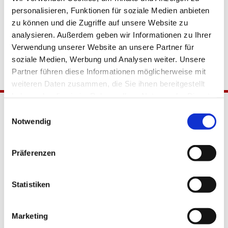
personalisieren, Funktionen für soziale Medien anbieten
zu können und die Zugriffe auf unsere Website zu
analysieren. Außerdem geben wir Informationen zu Ihrer
Verwendung unserer Website an unsere Partner für
soziale Medien, Werbung und Analysen weiter. Unsere
Partner führen diese Informationen möglicherweise mit
weiteren Daten zusammen, die Sie ihnen bereitgestellt
haben oder die sie im Rahmen Ihrer Nutzung der Dienste
gesammelt haben.
Einwilligungsauswahl
Notwendig
Präferenzen
Katholische Kirchengemeinde
Statistiken
Pfarrei Hl. Johannes XXIII.
Tempelhof-Buckow
Marketing