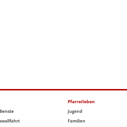
e
Pfarreileben
dienste
Jugend
swallfahrt
Familien