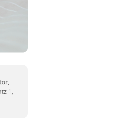
or,
tz 1,