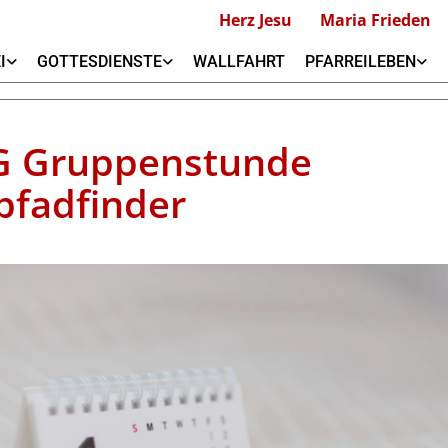
Herz Jesu
Maria Frieden
I
GOTTESDIENSTE
WALLFAHRT
PFARREILEBEN
G Gruppenstunde
pfadfinder