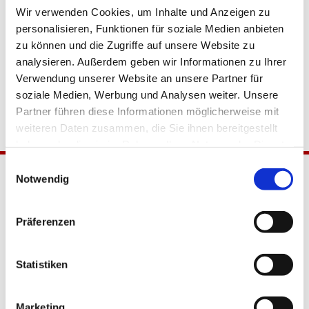
Wir verwenden Cookies, um Inhalte und Anzeigen zu
personalisieren, Funktionen für soziale Medien anbieten
zu können und die Zugriffe auf unsere Website zu
analysieren. Außerdem geben wir Informationen zu Ihrer
Verwendung unserer Website an unsere Partner für
soziale Medien, Werbung und Analysen weiter. Unsere
Partner führen diese Informationen möglicherweise mit
weiteren Daten zusammen, die Sie ihnen bereitgestellt
haben oder die sie im Rahmen Ihrer Nutzung der Dienste
gesammelt haben.
Einwilligungsauswahl
Notwendig
Präferenzen
Statistiken
Katholische Kirchengemeinde
Pfarrei Hl. Johannes XXIII.
Marketing