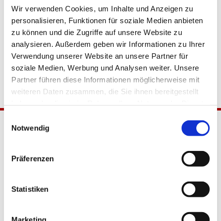
Wir verwenden Cookies, um Inhalte und Anzeigen zu
personalisieren, Funktionen für soziale Medien anbieten
zu können und die Zugriffe auf unsere Website zu
analysieren. Außerdem geben wir Informationen zu Ihrer
Verwendung unserer Website an unsere Partner für
soziale Medien, Werbung und Analysen weiter. Unsere
Partner führen diese Informationen möglicherweise mit
weiteren Daten zusammen, die Sie ihnen bereitgestellt
haben oder die sie im Rahmen Ihrer Nutzung der Dienste
gesammelt haben.
Einwilligungsauswahl
Notwendig
Präferenzen
Statistiken
Katholische Kirchengemeinde
Pfarrei Hl. Johannes XXIII.
Marketing