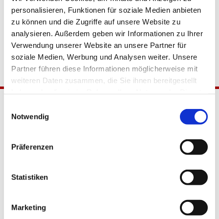
personalisieren, Funktionen für soziale Medien anbieten
zu können und die Zugriffe auf unsere Website zu
analysieren. Außerdem geben wir Informationen zu Ihrer
Verwendung unserer Website an unsere Partner für
soziale Medien, Werbung und Analysen weiter. Unsere
Partner führen diese Informationen möglicherweise mit
weiteren Daten zusammen, die Sie ihnen bereitgestellt
haben oder die sie im Rahmen Ihrer Nutzung der Dienste
gesammelt haben.
Einwilligungsauswahl
Notwendig
Präferenzen
Katholische Kirchengemeinde
Statistiken
Pfarrei Hl. Johannes XXIII.
Tempelhof-Buckow
Marketing