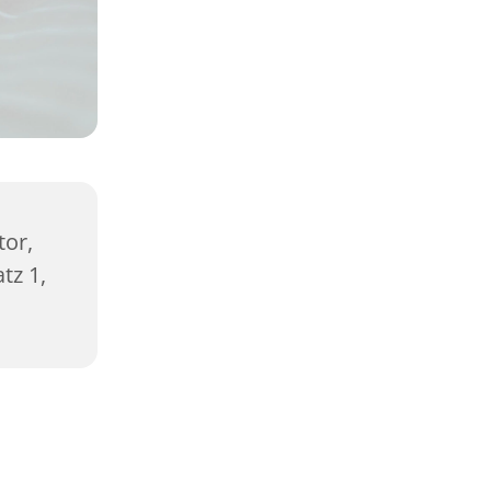
or,
tz 1,