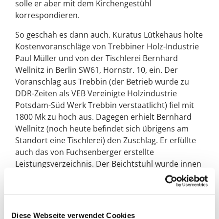
solle er aber mit dem Kirchengestühl
korrespondieren.
So geschah es dann auch. Kuratus Lütkehaus holte
Kostenvoranschläge von Trebbiner Holz-Industrie
Paul Müller und von der Tischlerei Bernhard
Wellnitz in Berlin SW61, Hornstr. 10, ein. Der
Voranschlag aus Trebbin (der Betrieb wurde zu
DDR-Zeiten als VEB Vereinigte Holzindustrie
Potsdam-Süd Werk Trebbin verstaatlicht) fiel mit
1800 Mk zu hoch aus. Dagegen erhielt Bernhard
Wellnitz (noch heute befindet sich übrigens am
Standort eine Tischlerei) den Zuschlag. Er erfüllte
auch das von Fuchsenberger erstellte
Leistungsverzeichnis. Der Beichtstuhl wurde innen
gebeizt, jedoch ohne Verglasung und äußeren
Anstrich im Mai 1936 für 583,40 Mk aufgestellt.
Nach Anstrich und Verglasung, über die sich
bislang keine Unterlagen finden ließen, wurde er
Diese Webseite verwendet Cookies