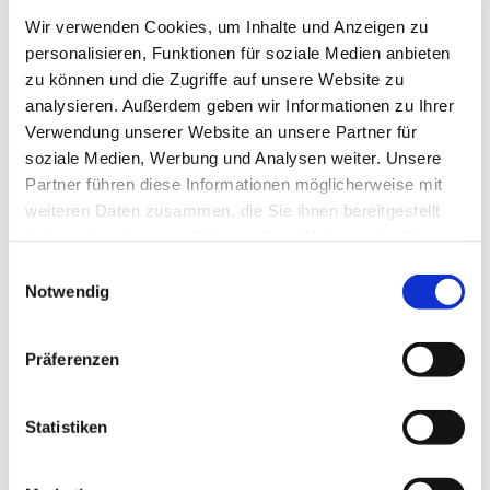
im Inventarbuch mit einem Anschaffungswert von
Wir verwenden Cookies, um Inhalte und Anzeigen zu
698,30 Mk verzeichnet. Nach dem Krieg –
personalisieren, Funktionen für soziale Medien anbieten
wahrscheinlich bei der Erweiterung der Kirche –
zu können und die Zugriffe auf unsere Website zu
erhielt Salvator einen zweiten Beichtstuhl, der
analysieren. Außerdem geben wir Informationen zu Ihrer
1991, als die Taufkapelle (Schutzmantelmadonna)
Verwendung unserer Website an unsere Partner für
zum Beichtzimmer umgewidmet wurde, abgebaut
soziale Medien, Werbung und Analysen weiter. Unsere
wurde. Das Beichtzimmer wiederum wurde 2007 in
Partner führen diese Informationen möglicherweise mit
den Sakristeigang verlegt. Der Beichtstuhl erhielt
weiteren Daten zusammen, die Sie ihnen bereitgestellt
mit der Sanierung unserer Kirche im vergangenen
haben oder die sie im Rahmen Ihrer Nutzung der Dienste
Jahr einen neuen Anstrich – zwar nicht, wie 1936
gesammelt haben.
geplant, marmoriert, aber durchaus mit der
Einwilligungsauswahl
Notwendig
neobarocken Ausstattung der Kirche
harmonierend.
Präferenzen
Bis zum nächsten „Hineingeschaut“,
Ihre/Eure Regina Mahlke, Chronistin
Statistiken