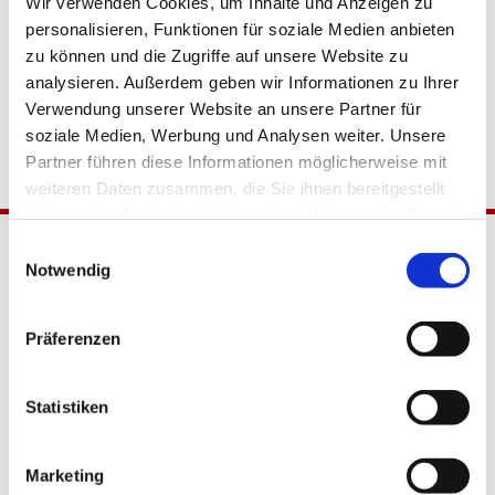
Wir verwenden Cookies, um Inhalte und Anzeigen zu
personalisieren, Funktionen für soziale Medien anbieten
zu können und die Zugriffe auf unsere Website zu
analysieren. Außerdem geben wir Informationen zu Ihrer
Verwendung unserer Website an unsere Partner für
soziale Medien, Werbung und Analysen weiter. Unsere
Partner führen diese Informationen möglicherweise mit
weiteren Daten zusammen, die Sie ihnen bereitgestellt
haben oder die sie im Rahmen Ihrer Nutzung der Dienste
gesammelt haben.
Einwilligungsauswahl
Notwendig
Präferenzen
Statistiken
Katholische Kirchengemeinde
Pfarrei Hl. Johannes XXIII.
Tempelhof-Buckow
Marketing