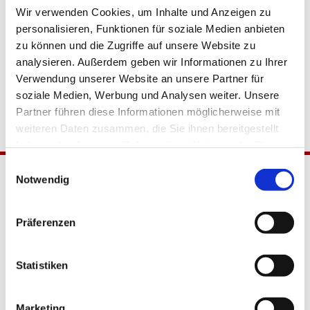
Wir verwenden Cookies, um Inhalte und Anzeigen zu
personalisieren, Funktionen für soziale Medien anbieten
zu können und die Zugriffe auf unsere Website zu
analysieren. Außerdem geben wir Informationen zu Ihrer
Verwendung unserer Website an unsere Partner für
soziale Medien, Werbung und Analysen weiter. Unsere
Partner führen diese Informationen möglicherweise mit
weiteren Daten zusammen, die Sie ihnen bereitgestellt
haben oder die sie im Rahmen Ihrer Nutzung der Dienste
gesammelt haben.
Einwilligungsauswahl
Notwendig
Präferenzen
Statistiken
Katholische Kirchengemeinde
Pfarrei Hl. Johannes XXIII.
Marketing