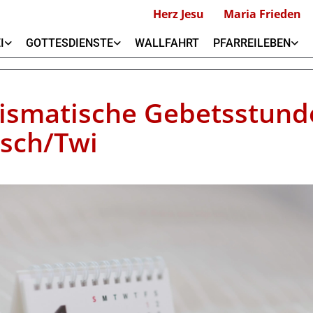
Herz Jesu
Maria Frieden
I
GOTTESDIENSTE
WALLFAHRT
PFARREILEBEN
ismatische Gebetsstund
isch/Twi