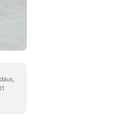
ddäus,
01