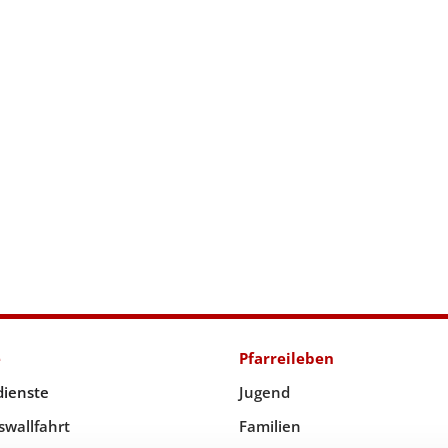
e
Pfarreileben
dienste
Jugend
swallfahrt
Familien