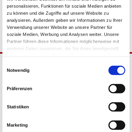
personalisieren, Funktionen für soziale Medien anbieten
zu können und die Zugriffe auf unsere Website zu
analysieren. Außerdem geben wir Informationen zu Ihrer
Verwendung unserer Website an unsere Partner für
soziale Medien, Werbung und Analysen weiter. Unsere
Partner führen diese Informationen möglicherweise mit
weiteren Daten zusammen, die Sie ihnen bereitgestellt
haben oder die sie im Rahmen Ihrer Nutzung der Dienste
gesammelt haben.
Einwilligungsauswahl
Notwendig
Präferenzen
Katholische Kirchengemeinde
Statistiken
Pfarrei Hl. Johannes XXIII.
Tempelhof-Buckow
Marketing