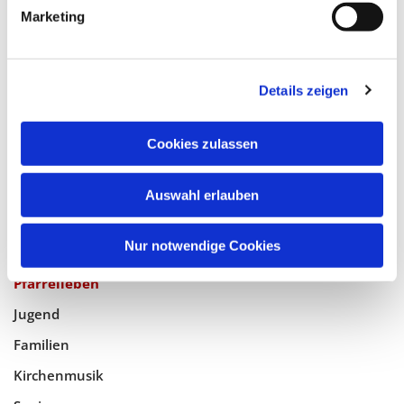
Pfarrei Hl. Johannes XXIII.
Marketing
Tempelhof-Buckow
Details zeigen
Glaube
Cookies zulassen
Gottesdienste
Bistumswallfahrt
Auswahl erlauben
Geistlicher Raum
Taufe, Kommunion & Trauung
Nur notwendige Cookies
Pfarreileben
Jugend
Familien
Kirchenmusik