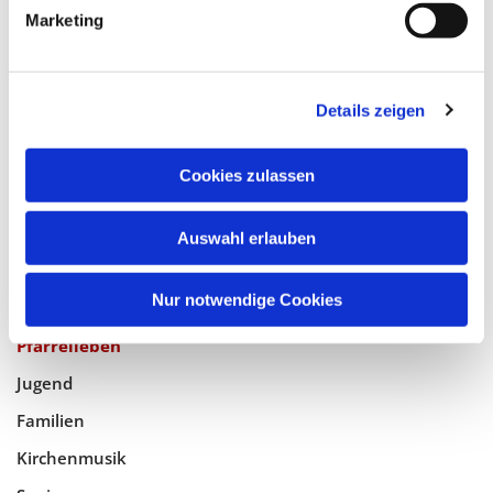
Pfarrei Hl. Johannes XXIII.
Marketing
Tempelhof-Buckow
Details zeigen
Glaube
Cookies zulassen
Gottesdienste
Bistumswallfahrt
Auswahl erlauben
Geistlicher Raum
Taufe, Kommunion & Trauung
Nur notwendige Cookies
Pfarreileben
Jugend
Familien
Kirchenmusik