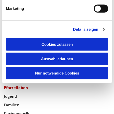
Katholische Kirchengemeinde
Marketing
Pfarrei Hl. Johannes XXIII.
Tempelhof-Buckow
Details zeigen
Glaube
Cookies zulassen
Gottesdienste
Bistumswallfahrt
Auswahl erlauben
Geistlicher Raum
Nur notwendige Cookies
Taufe, Kommunion & Trauung
Pfarreileben
Jugend
Familien
Kirchenmusik