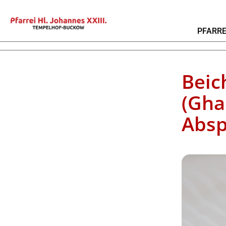
PFARRE
Beic
(Gha
Absp