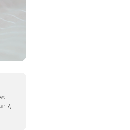
as
n 7,