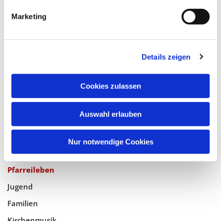
Katholische Kirchengemeinde
Marketing
Pfarrei Hl. Johannes XXIII.
Tempelhof-Buckow
Details zeigen
Glaube
Cookies zulassen
Gottesdienste
Bistumswallfahrt
Auswahl erlauben
Geistlicher Raum
Nur notwendige Cookies
Taufe, Kommunion & Trauung
Pfarreileben
Jugend
Familien
Kirchenmusik