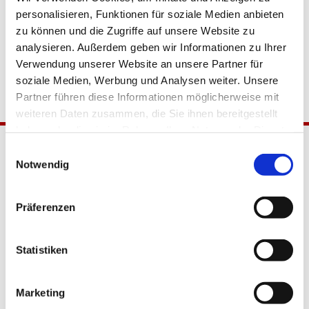
personalisieren, Funktionen für soziale Medien anbieten
zu können und die Zugriffe auf unsere Website zu
analysieren. Außerdem geben wir Informationen zu Ihrer
Verwendung unserer Website an unsere Partner für
soziale Medien, Werbung und Analysen weiter. Unsere
Partner führen diese Informationen möglicherweise mit
weiteren Daten zusammen, die Sie ihnen bereitgestellt
haben oder die sie im Rahmen Ihrer Nutzung der Dienste
gesammelt haben.
Einwilligungsauswahl
Notwendig
Präferenzen
Katholische Kirchengemeinde
Statistiken
Pfarrei Hl. Johannes XXIII.
Tempelhof-Buckow
Marketing