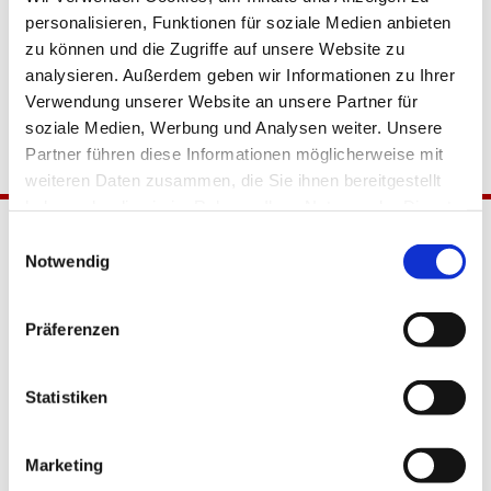
personalisieren, Funktionen für soziale Medien anbieten
zu können und die Zugriffe auf unsere Website zu
analysieren. Außerdem geben wir Informationen zu Ihrer
Verwendung unserer Website an unsere Partner für
soziale Medien, Werbung und Analysen weiter. Unsere
Partner führen diese Informationen möglicherweise mit
weiteren Daten zusammen, die Sie ihnen bereitgestellt
haben oder die sie im Rahmen Ihrer Nutzung der Dienste
gesammelt haben.
Einwilligungsauswahl
Notwendig
Präferenzen
Katholische Kirchengemeinde
Statistiken
Pfarrei Hl. Johannes XXIII.
Tempelhof-Buckow
Marketing