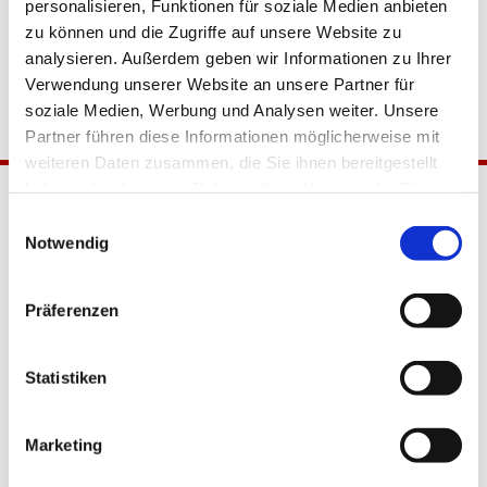
personalisieren, Funktionen für soziale Medien anbieten
zu können und die Zugriffe auf unsere Website zu
analysieren. Außerdem geben wir Informationen zu Ihrer
Verwendung unserer Website an unsere Partner für
soziale Medien, Werbung und Analysen weiter. Unsere
Partner führen diese Informationen möglicherweise mit
weiteren Daten zusammen, die Sie ihnen bereitgestellt
haben oder die sie im Rahmen Ihrer Nutzung der Dienste
gesammelt haben.
Einwilligungsauswahl
Notwendig
Präferenzen
Katholische Kirchengemeinde
Statistiken
Pfarrei Hl. Johannes XXIII.
Tempelhof-Buckow
Marketing