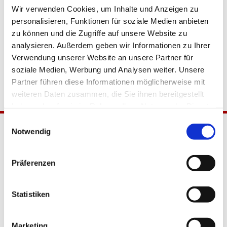
Wir verwenden Cookies, um Inhalte und Anzeigen zu
personalisieren, Funktionen für soziale Medien anbieten
zu können und die Zugriffe auf unsere Website zu
analysieren. Außerdem geben wir Informationen zu Ihrer
Verwendung unserer Website an unsere Partner für
soziale Medien, Werbung und Analysen weiter. Unsere
Partner führen diese Informationen möglicherweise mit
weiteren Daten zusammen, die Sie ihnen bereitgestellt
haben oder die sie im Rahmen Ihrer Nutzung der Dienste
gesammelt haben.
Einwilligungsauswahl
Notwendig
Präferenzen
Statistiken
Katholische Kirchengemeinde
Pfarrei Hl. Johannes XXIII.
Marketing